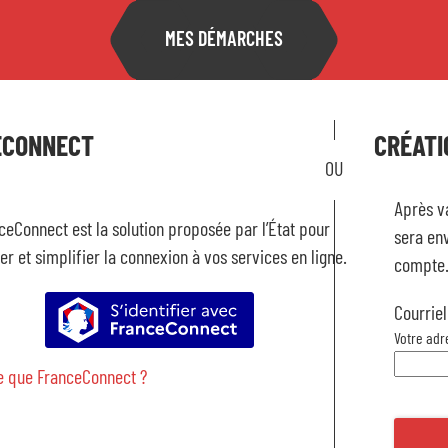
MES DÉMARCHES
Accu
ECONNECT
CRÉATI
Mon 
Après va
ceConnect est la solution proposée par l’État pour
sera env
er et simplifier la connexion à vos services en ligne.
compte
S’identifier avec FranceConnect
Courriel
Votre adr
e que FranceConnect ?
Fami