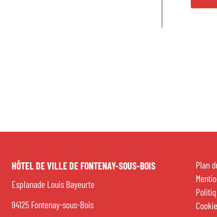
Cadr
Sig
État
Plan d
HÔTEL DE VILLE DE FONTENAY-SOUS-BOIS
Vie 
Mentio
Esplanade Louis Bayeurte
Politi
Vie 
94125 Fontenay-sous-Bois
Cooki