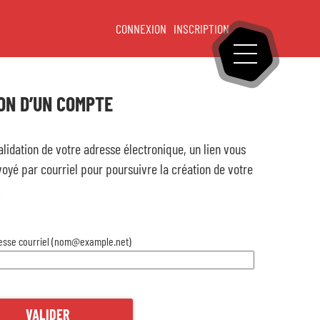
CONNEXION
INSCRIPTION
OUVRIR LE ME
eil
*
ON D’UN COMPTE
tableau de bord
lidation de votre adresse électronique, un lien vous
oyé par courriel pour poursuivre la création de votre
Mon profil
.
Mes demandes
esse courriel (nom@example.net)
Mes paiements en ligne
lle
VALIDER