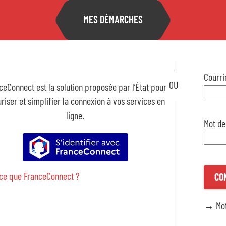
MES DÉMARCHES
Accu
Courri
ceConnect est la solution proposée par l’État pour
Mon 
riser et simplifier la connexion à vos services en
ligne.
Mot de
S’identifier avec FranceConnect
-ce que FranceConnect ?
CO
→ Mot
Fami