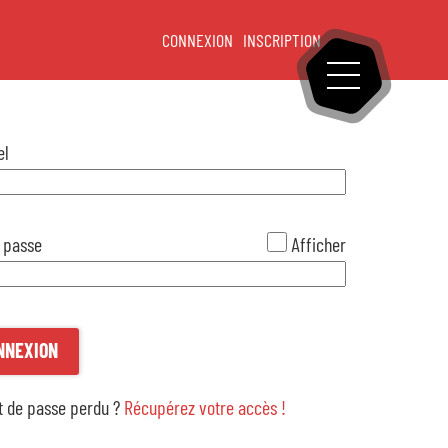
CONNEXION
INSCRIPTION
OUVRIR LE ME
eil
*
el
tableau de bord
*
 passe
Afficher
Mon profil
Mes demandes
NNEXION
Mes paiements en ligne
 de passe perdu ?
Récupérez votre accès !
lle