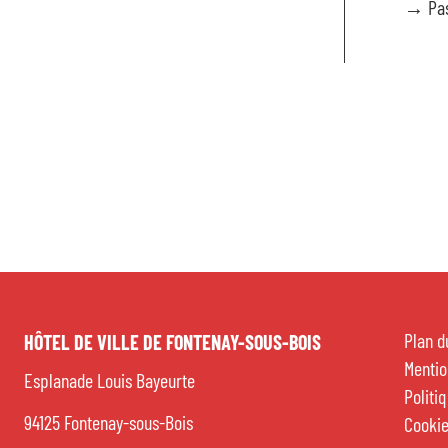
→ Pas
Cadr
Sig
État
Plan d
HÔTEL DE VILLE DE FONTENAY-SOUS-BOIS
Vie 
Mentio
Esplanade Louis Bayeurte
Politi
Vie 
94125 Fontenay-sous-Bois
Cooki