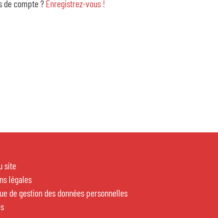
 de compte ?
Enregistrez-vous !
Portail famille
Menu restauration scolaire
e de vie, habitat, urbanisme
nalement
-civil, papiers d'identité
u site
associative
ns légales
que de gestion des données personnelles
pratique, citoyenne
es